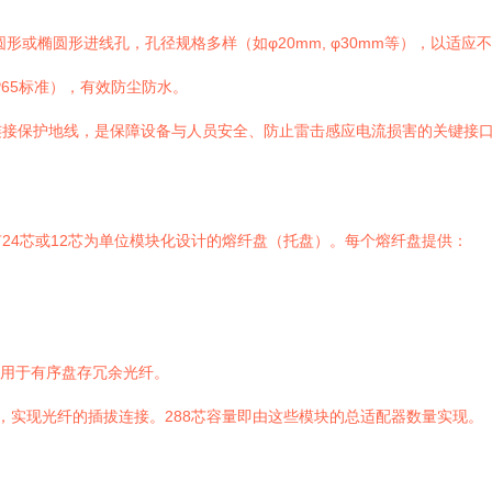
形或椭圆形进线孔，孔径规格多样（如φ20mm, φ30mm等），以适
65标准），有效防尘防水。
连接保护地线，是保障设备与人员安全、防止雷击感应电流损害的关键接
24芯或12芯为单位模块化设计的熔纤盘（托盘）。每个熔纤盘提供：
，用于有序盘存冗余光纤。
位置，实现光纤的插拔连接。288芯容量即由这些模块的总适配器数量实现。