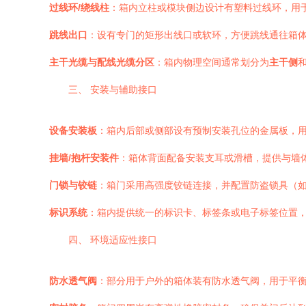
过线环/绕线柱
：箱内立柱或模块侧边设计有塑料过线环，用
跳线出口
：设有专门的矩形出线口或软环，方便跳线通往箱
主干光缆与配线光缆分区
：箱内物理空间通常划分为
主干侧
三、 安装与辅助接口
设备安装板
：箱内后部或侧部设有预制安装孔位的金属板，
挂墙/抱杆安装件
：箱体背面配备安装支耳或滑槽，提供与墙
门锁与铰链
：箱门采用高强度铰链连接，并配置防盗锁具（
标识系统
：箱内提供统一的标识卡、标签条或电子标签位置，
四、 环境适应性接口
防水透气阀
：部分用于户外的箱体装有防水透气阀，用于平