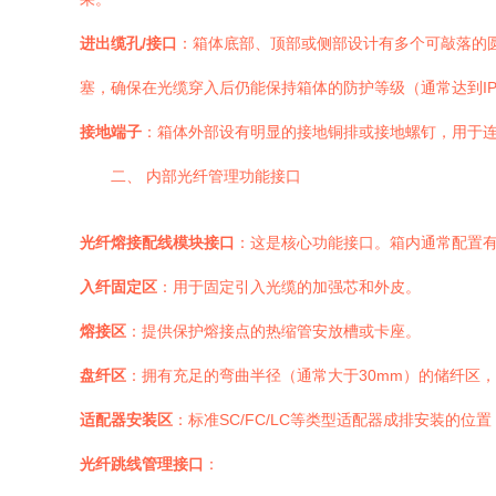
进出缆孔/接口
：箱体底部、顶部或侧部设计有多个可敲落的圆
塞，确保在光缆穿入后仍能保持箱体的防护等级（通常达到IP
接地端子
：箱体外部设有明显的接地铜排或接地螺钉，用于
二、 内部光纤管理功能接口
光纤熔接配线模块接口
：这是核心功能接口。箱内通常配置有
入纤固定区
：用于固定引入光缆的加强芯和外皮。
熔接区
：提供保护熔接点的热缩管安放槽或卡座。
盘纤区
：拥有充足的弯曲半径（通常大于30mm）的储纤区
适配器安装区
：标准SC/FC/LC等类型适配器成排安装的
光纤跳线管理接口
：