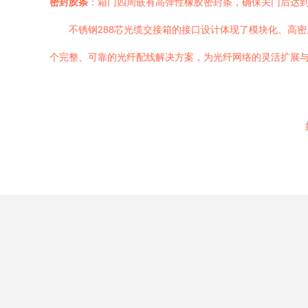
密封胶条
：箱门四周嵌有高弹性橡胶密封条，确保关门后达
不锈钢288芯光缆交接箱的接口设计体现了模块化、高
个完整、可靠的光纤配线解决方案，为光纤网络的灵活扩展