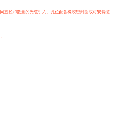
应不同直径和数量的光缆引入。孔位配备橡胶密封圈或可安装缆
口。