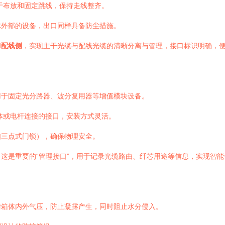
于布放和固定跳线，保持走线整齐。
体外部的设备，出口同样具备防尘措施。
和
配线侧
，实现主干光缆与配线光缆的清晰分离与管理，接口标识明确，
用于固定光分路器、波分复用器等增值模块设备。
体或电杆连接的接口，安装方式灵活。
如三点式门锁），确保物理安全。
这是重要的“管理接口”，用于记录光缆路由、纤芯用途等信息，实现智能
衡箱体内外气压，防止凝露产生，同时阻止水分侵入。